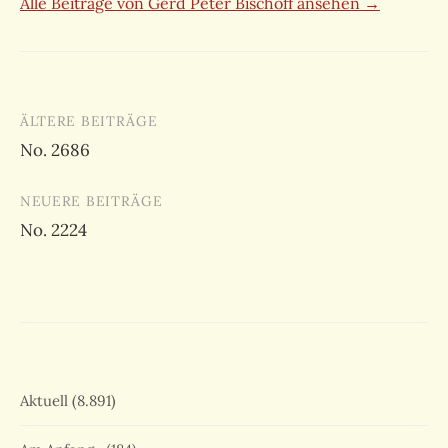
Alle Beiträge von Gerd Peter Bischoff ansehen →
Beitragsnavigation
ÄLTERE BEITRÄGE
No. 2686
NEUERE BEITRÄGE
No. 2224
Aktuell
(8.891)