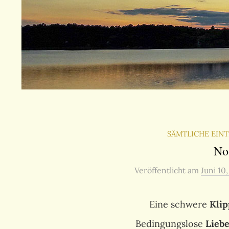
SÄMTLICHE EIN
No
Veröffentlicht
am
Juni 10
Eine schwere
Klip
Bedingungslose
Lieb