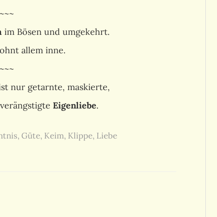
~~~
m
im Bösen und umgekehrt.
ohnt allem inne.
~~~
ist nur getarnte, maskierte,
 verängstigte
Eigenliebe
.
ntnis
,
Güte
,
Keim
,
Klippe
,
Liebe