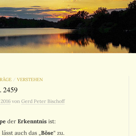
TRÄGE
VERSTEHEN
/
. 2459
, 2016
von
Gerd Peter Bischoff
pe
der
Erkenntnis
ist:
e
lässt auch das „
Böse
“ zu.