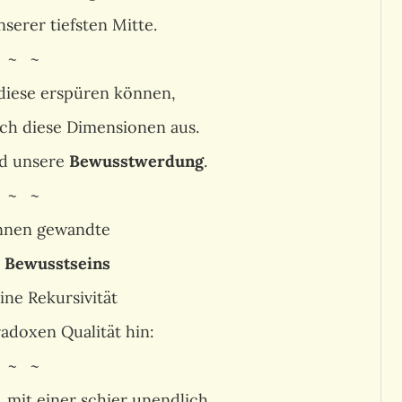
nserer tiefsten Mitte.
 ~ ~
 diese erspüren können,
ich diese Dimensionen aus.
d unsere
Bewusstwerdung
.
 ~ ~
nnen gewandte
 Bewusstseins
ine Rekursivität
radoxen Qualität hin:
 ~ ~
, mit einer schier unendlich