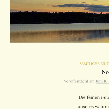
SÄMTLICHE EIN
No
Veröffentlicht
am
Juni 10
Die feinen
inn
unseres wahr