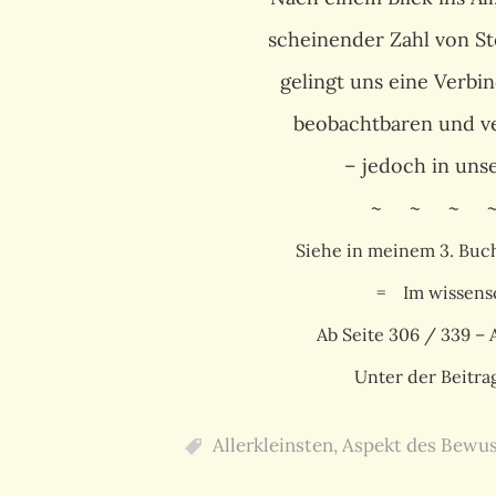
scheinender Zahl von St
gelingt uns eine Verb
beobachtbaren und v
– jedoch in un
~ ~ ~ 
Siehe in meinem 3. Buc
= Im wissensc
Ab Seite 306 / 339 – A
Unter der Beitr
Allerkleinsten
,
Aspekt des Bewus