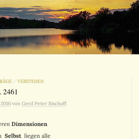
TRÄGE
VERSTEHEN
/
. 2461
, 2016
von
Gerd Peter Bischoff
eren
Dimensionen
en
Selbst
liegen alle