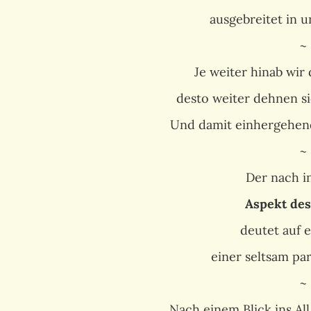
ausgebreitet in u
~
Je weiter hinab wir
desto weiter dehnen s
Und damit einhergehen
~
Der nach i
Aspekt des
deutet auf e
einer seltsam pa
~
Nach einem Blick ins All