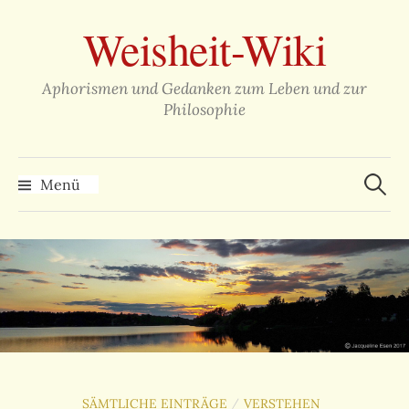
Zum
Weisheit-Wiki
Inhalt
überspringen
Aphorismen und Gedanken zum Leben und zur
Philosophie
Suche
nach:
Menü
SÄMTLICHE EINTRÄGE
VERSTEHEN
/