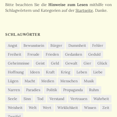
Bitte beachten Sie die
Hinweise zum Lesen
mithilfe von
Schlagwörtern und Kategorien auf der
Startseite
. Danke.
SCHLAGWÖRTER
Angst
Bewusstsein
Bürger
Dummheit
Fehler
Freiheit
Freude
Frieden
Gedanken
Geduld
Geheimnisse
Geist
Geld
Gewalt
Gier
Glück
Hoffnung
Ideen
Kraft
Krieg
Leben
Liebe
Lügen
Macht
Medien
Menschen
Musik
Narren
Paradies
Politik
Propaganda
Ruhm
Seele
Sinn
Tod
Verstand
Vertrauen
Wahrheit
Weisheit
Welt
Wert
Wirklichkeit
Wissen
Zeit
Zweifel