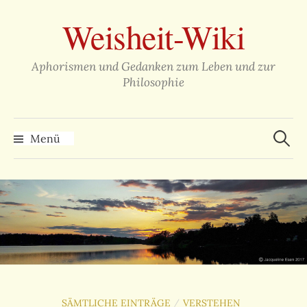
Zum
Weisheit-Wiki
Inhalt
überspringen
Aphorismen und Gedanken zum Leben und zur
Philosophie
Suche
nach:
Menü
SÄMTLICHE EINTRÄGE
VERSTEHEN
/