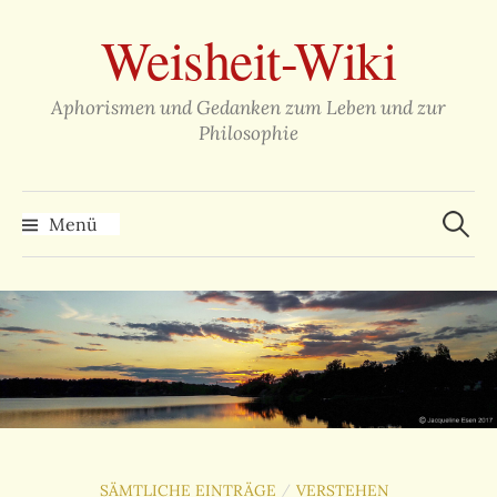
Zum
Weisheit-Wiki
Inhalt
überspringen
Aphorismen und Gedanken zum Leben und zur
Philosophie
Suche
nach:
Menü
SÄMTLICHE EINTRÄGE
VERSTEHEN
/