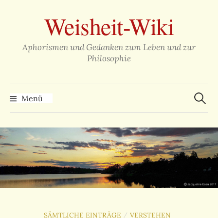
Zum
Weisheit-Wiki
Inhalt
überspringen
Aphorismen und Gedanken zum Leben und zur
Philosophie
Suche
nach:
Menü
SÄMTLICHE EINTRÄGE
VERSTEHEN
/