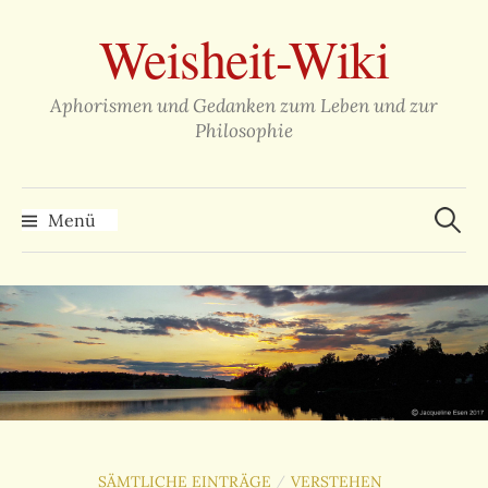
Zum
Weisheit-Wiki
Inhalt
überspringen
Aphorismen und Gedanken zum Leben und zur
Philosophie
Suche
nach:
Menü
SÄMTLICHE EINTRÄGE
VERSTEHEN
/