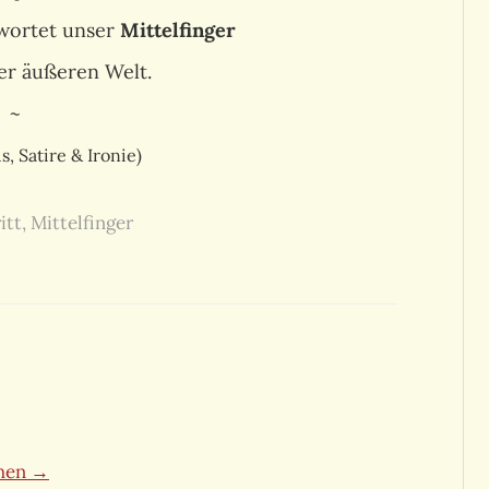
twortet unser
Mittelfinger
der äußeren Welt.
~
, Satire & Ironie)
itt
,
Mittelfinger
ehen →