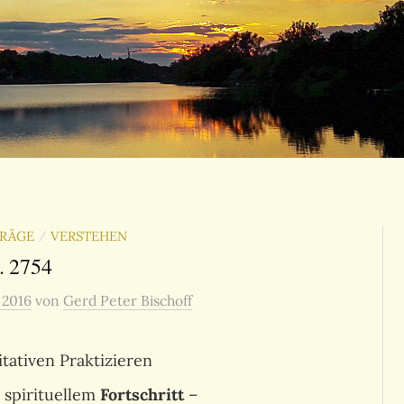
TRÄGE
VERSTEHEN
/
. 2754
, 2016
von
Gerd Peter Bischoff
tativen Praktizieren
 spirituellem
Fortschritt
–