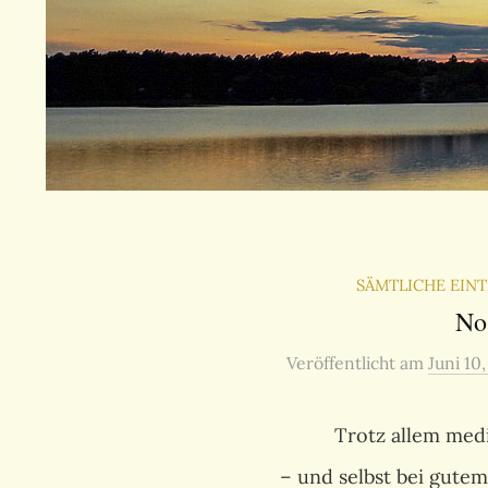
SÄMTLICHE EIN
No
Veröffentlicht
am
Juni 10
Trotz allem medi
– und selbst bei gutem