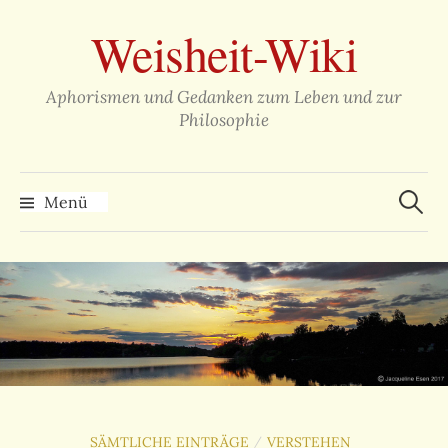
Zum
Weisheit-Wiki
Inhalt
überspringen
Aphorismen und Gedanken zum Leben und zur
Philosophie
Suche
nach:
Menü
SÄMTLICHE EINTRÄGE
VERSTEHEN
/