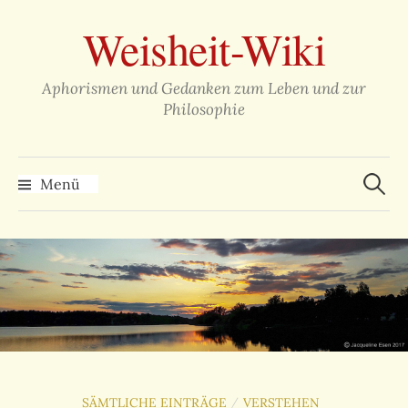
Zum
Weisheit-Wiki
Inhalt
überspringen
Aphorismen und Gedanken zum Leben und zur
Philosophie
Suche
nach:
Menü
SÄMTLICHE EINTRÄGE
VERSTEHEN
/