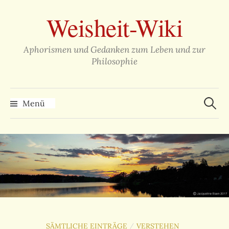
Zum
Weisheit-Wiki
Inhalt
überspringen
Aphorismen und Gedanken zum Leben und zur
Philosophie
Suche
nach:
Menü
SÄMTLICHE EINTRÄGE
VERSTEHEN
/