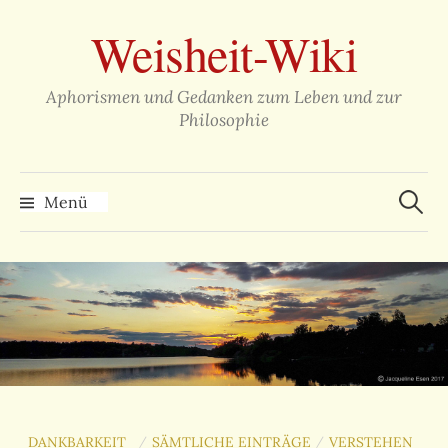
Zum
Weisheit-Wiki
Inhalt
überspringen
Aphorismen und Gedanken zum Leben und zur
Philosophie
Suche
nach:
Menü
DANKBARKEIT
SÄMTLICHE EINTRÄGE
VERSTEHEN
/
/