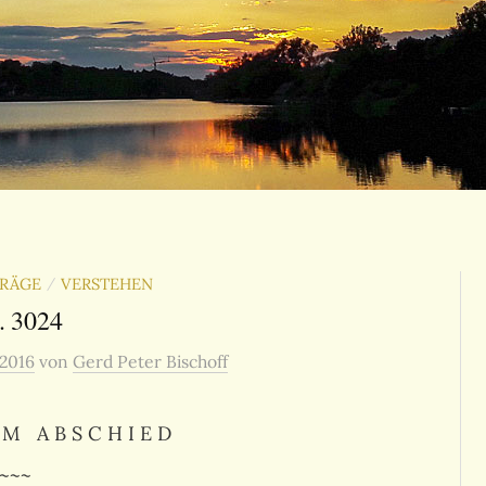
TRÄGE
VERSTEHEN
/
. 3024
 2016
von
Gerd Peter Bischoff
 M A B S C H I E D
~~~