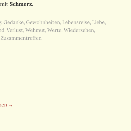
 mit
Schmerz
.
g
,
Gedanke
,
Gewohnheiten
,
Lebensreise
,
Liebe
,
nd
,
Verlust
,
Wehmut
,
Werte
,
Wiedersehen
,
,
Zusammentreffen
ehen →