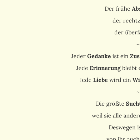
Der frühe
Ab
der rechtz
der überfä
~
Jeder
Gedanke
ist ein
Zus
Jede
Erinnerung
bleibt
Jede
Liebe
wird ein
Wi
~
Die größte
Such
weil sie alle ande
Deswegen i
von ihr auc