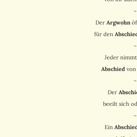
~
Der
Argwohn
öf
für den
Abschie
~
Jeder nimmt
Abschied
von
~
Der
Abschi
beeilt sich o
~
Ein
Abschie