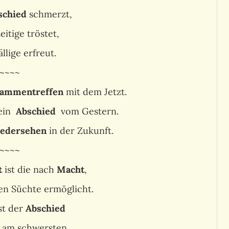
schied
schmerzt,
eitige tröstet,
llige erfreut.
~~~~
ammentreffen
mit dem Jetzt.
 ein
Abschied
vom Gestern.
edersehen
in der Zukunft.
~~~~
t
ist die nach
Macht
,
ren Süchte ermöglicht.
st der
Abschied
h am schwersten.