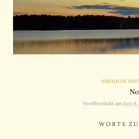
SÄMTLICHE EIN
No
Veröffentlicht
am
Juni 9,
W O R T E Z U