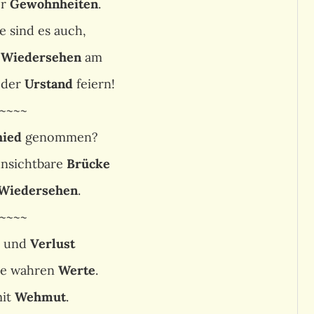
er
Gewohnheiten
.
e sind es auch,
m
Wiedersehen
am
eder
Urstand
feiern!
~~~~
hied
genommen?
 unsichtbare
Brücke
Wiedersehen
.
~~~~
und
Verlust
ie wahren
Werte
.
mit
Wehmut
.