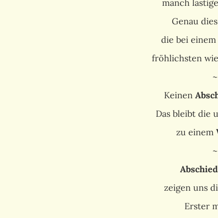
manch lästig
Genau dies
die bei eine
fröhlichsten wi
~
Keinen
Absc
Das bleibt die
zu einem
~
Abschied
zeigen uns d
Erster 