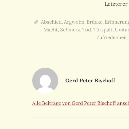
Letzterer
Abschied
,
Argwohn
,
Brücke
,
Erinnerun
Macht
,
Schmerz
,
Tod
,
Türspalt
,
Ursta
Zufriedenheit
Gerd Peter Bischoff
Alle Beiträge von Gerd Peter Bischoff ans