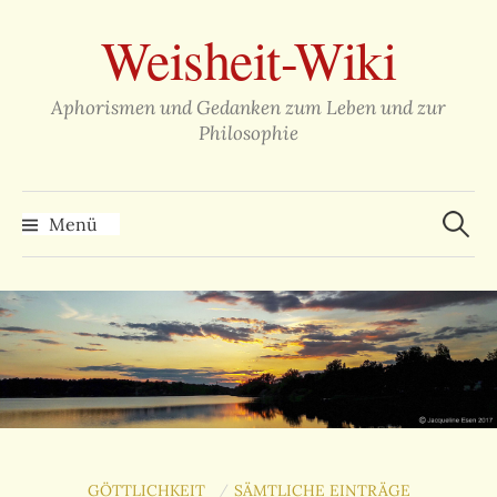
Zum
Weisheit-Wiki
Inhalt
überspringen
Aphorismen und Gedanken zum Leben und zur
Philosophie
Suche
nach:
Menü
GÖTTLICHKEIT
SÄMTLICHE EINTRÄGE
/