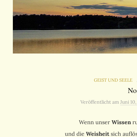
GEIST UND SEELE
No
Veröffentlicht
am
Juni 10
Wenn unser
Wissen
ru
und die
Weisheit
sich auflös