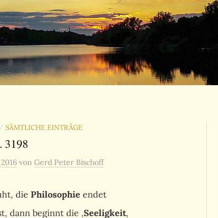
SÄMTLICHE EINTRÄGE
/
. 3198
, 2016
von
Gerd Peter Bischoff
ht, die
Philosophie
endet
t, dann beginnt die ‚
Seeligkeit
‚