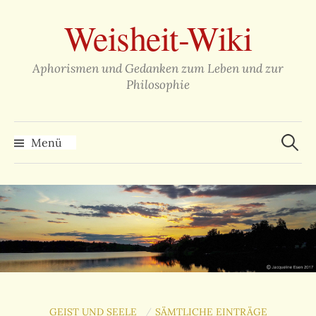
Zum
Weisheit-Wiki
Inhalt
überspringen
Aphorismen und Gedanken zum Leben und zur
Philosophie
Suche
nach:
Menü
GEIST UND SEELE
SÄMTLICHE EINTRÄGE
/