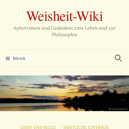
Zum
Weisheit-Wiki
Inhalt
überspringen
Aphorismen und Gedanken zum Leben und zur
Philosophie
Suche
nach:
Menü
GEIST UND SEELE
SÄMTLICHE EINTRÄGE
/