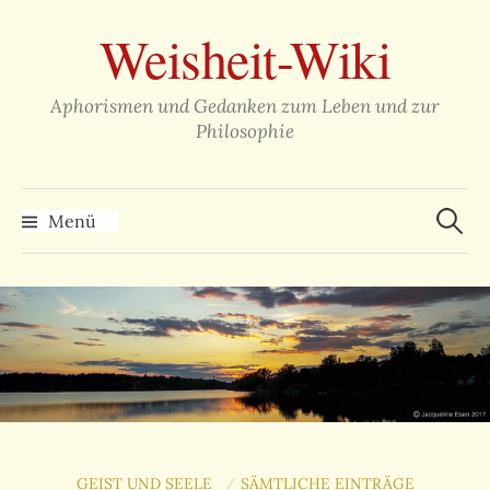
Zum
Weisheit-Wiki
Inhalt
überspringen
Aphorismen und Gedanken zum Leben und zur
Philosophie
Suche
nach:
Menü
GEIST UND SEELE
SÄMTLICHE EINTRÄGE
/