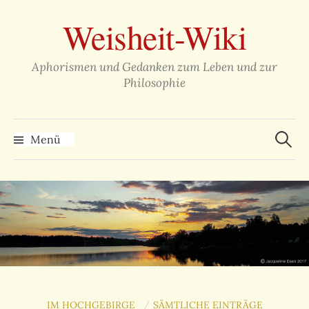
Zum
Weisheit-Wiki
Inhalt
überspringen
Aphorismen und Gedanken zum Leben und zur
Philosophie
Suche
nach:
Menü
IM HOCHGEBIRGE
SÄMTLICHE EINTRÄGE
/