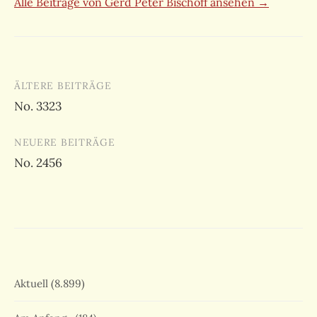
Alle Beiträge von Gerd Peter Bischoff ansehen →
Beitragsnavigation
ÄLTERE BEITRÄGE
No. 3323
NEUERE BEITRÄGE
No. 2456
Aktuell
(8.899)