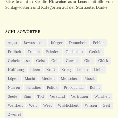
Bitte beachten Sie die
Hinweise zum Lesen
mithilfe von
Schlagwörtern und Kategorien auf der
Startseite
. Danke.
SCHLAGWÖRTER
Angst
Bewusstsein
Bürger
Dummheit
Fehler
Freiheit
Freude
Frieden
Gedanken
Geduld
Geheimnisse
Geist
Geld
Gewalt
Gier
Glück
Hoffnung
Ideen
Kraft
Krieg
Leben
Liebe
Lügen
Macht
Medien
Menschen
Musik
Narren
Paradies
Politik
Propaganda
Ruhm
Seele
Sinn
Tod
Verstand
Vertrauen
Wahrheit
Weisheit
Welt
Wert
Wirklichkeit
Wissen
Zeit
Zweifel