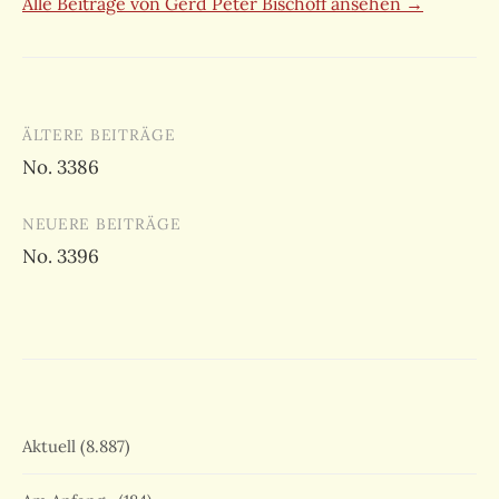
Alle Beiträge von Gerd Peter Bischoff ansehen →
Beitragsnavigation
ÄLTERE BEITRÄGE
No. 3386
NEUERE BEITRÄGE
No. 3396
Aktuell
(8.887)