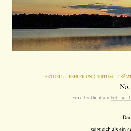
AKTUELL
FEHLER UND IRRTUM
SÄMT
/
/
No.
Veröffentlicht
am
Februar 1
De
zeigt sich als ein g