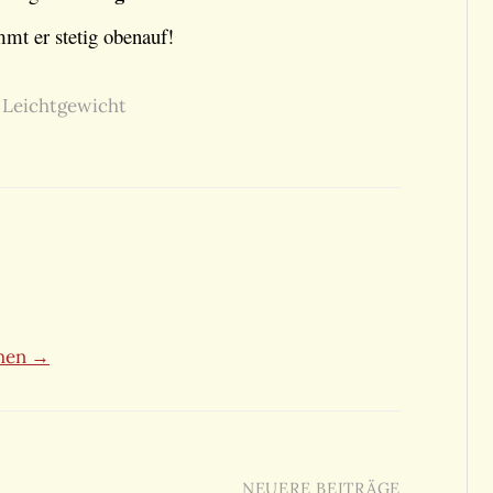
t er stetig obenauf!
,
Leichtgewicht
ehen →
NEUERE BEITRÄGE