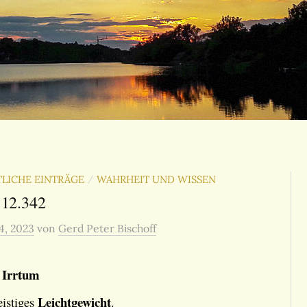
LICHE EINTRÄGE
WAHRHEIT UND WISSEN
/
 12.342
4, 2023
von
Gerd Peter Bischoff
Irrtum
r
Leichtgewicht
eistiges
.