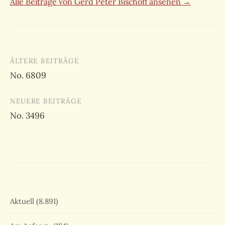
Alle Beiträge von Gerd Peter Bischoff ansehen →
Beitragsnavigation
ÄLTERE BEITRÄGE
No. 6809
NEUERE BEITRÄGE
No. 3496
Aktuell
(8.891)