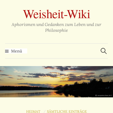
Zum
Weisheit-Wiki
Inhalt
überspringen
Aphorismen und Gedanken zum Leben und zur
Philosophie
Suche
nach:
Menü
HEIMAT
SÄMTLICHE EINTRÄGE
/