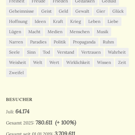
Freiheit
Freude
Frieden
Gedanken
Geduld
Geheimnisse
Geist
Geld
Gewalt
Gier
Glück
Hoffnung
Ideen
Kraft
Krieg
Leben
Liebe
Lügen
Macht
Medien
Menschen
Musik
Narren
Paradies
Politik
Propaganda
Ruhm
Seele
Sinn
Tod
Verstand
Vertrauen
Wahrheit
Weisheit
Welt
Wert
Wirklichkeit
Wissen
Zeit
Zweifel
BESUCHER
64.174
Juli:
780.611
(+ 100%)
Gesamt 2025:
3.709.611
Gesamt seit 01.01.2019: