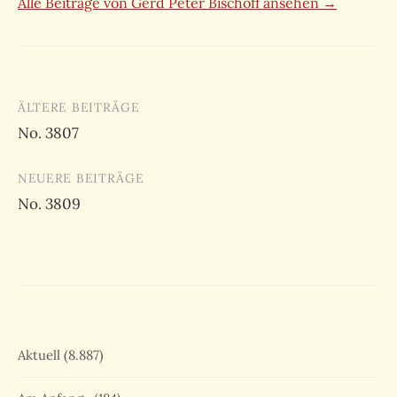
Alle Beiträge von Gerd Peter Bischoff ansehen →
Beitragsnavigation
ÄLTERE BEITRÄGE
No. 3807
NEUERE BEITRÄGE
No. 3809
Aktuell
(8.887)