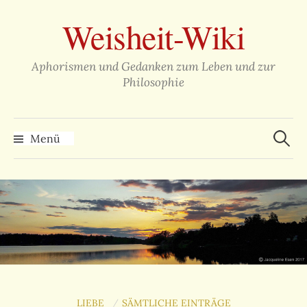
Zum
Weisheit-Wiki
Inhalt
überspringen
Aphorismen und Gedanken zum Leben und zur
Philosophie
Suche
nach:
Menü
LIEBE
SÄMTLICHE EINTRÄGE
/