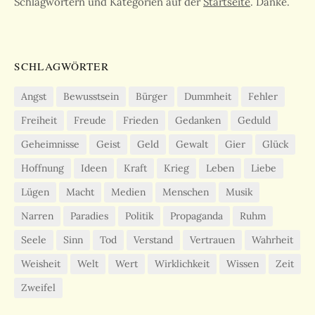
Schlagwörtern und Kategorien auf der
Startseite
. Danke.
SCHLAGWÖRTER
Angst
Bewusstsein
Bürger
Dummheit
Fehler
Freiheit
Freude
Frieden
Gedanken
Geduld
Geheimnisse
Geist
Geld
Gewalt
Gier
Glück
Hoffnung
Ideen
Kraft
Krieg
Leben
Liebe
Lügen
Macht
Medien
Menschen
Musik
Narren
Paradies
Politik
Propaganda
Ruhm
Seele
Sinn
Tod
Verstand
Vertrauen
Wahrheit
Weisheit
Welt
Wert
Wirklichkeit
Wissen
Zeit
Zweifel