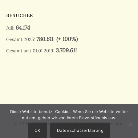
BESUCHER
64.174
Juli:
780.611
(+ 100%)
Gesamt 2025:
3.709.611
Gesamt seit 01.01.2019:
Diese Website benutzt Cookies. Wenn Sie die Website weiter
nutzen, gehen wir von Ihrem Einverständnis aus.
© 2016-2026 Weisheit-Wiki |
Kontakt & Impressum
|
Datenschutz
OK
Datenschutzerklärung