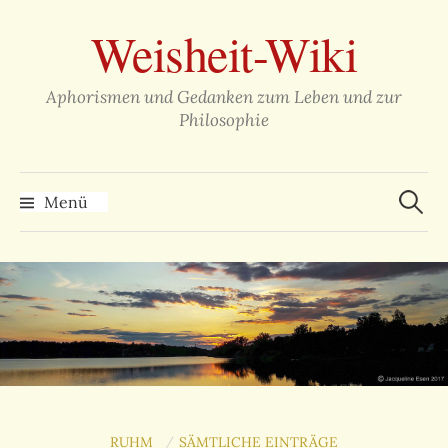
Zum
Weisheit-Wiki
Inhalt
überspringen
Aphorismen und Gedanken zum Leben und zur
Philosophie
Suche
nach:
Menü
RUHM
SÄMTLICHE EINTRÄGE
/