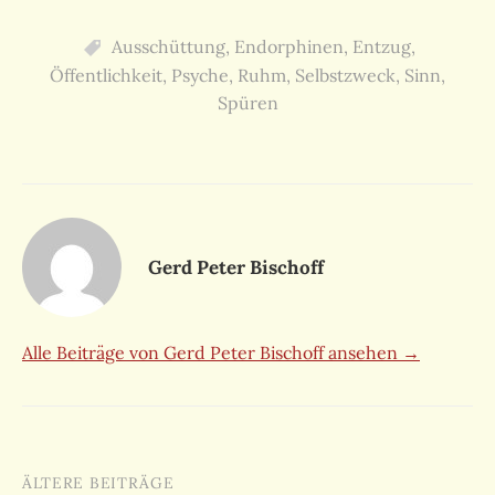
Ausschüttung
,
Endorphinen
,
Entzug
,
Öffentlichkeit
,
Psyche
,
Ruhm
,
Selbstzweck
,
Sinn
,
Spüren
Gerd Peter Bischoff
Alle Beiträge von Gerd Peter Bischoff ansehen →
Beitragsnavigation
ÄLTERE BEITRÄGE