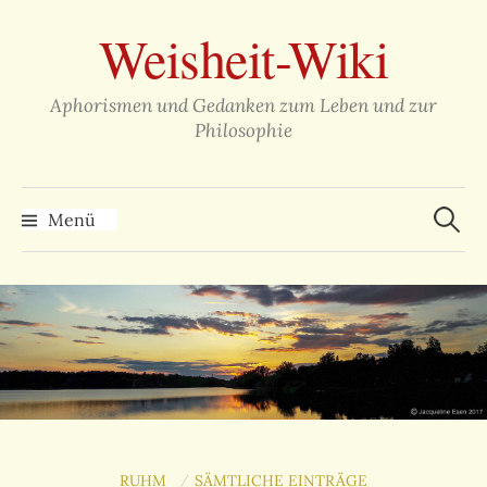
Zum
Weisheit-Wiki
Inhalt
überspringen
Aphorismen und Gedanken zum Leben und zur
Philosophie
Suche
nach:
Menü
RUHM
SÄMTLICHE EINTRÄGE
/