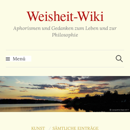
Zum
Weisheit-Wiki
Inhalt
überspringen
Aphorismen und Gedanken zum Leben und zur
Philosophie
Suche
nach:
Menü
KUNST
SÄMTLICHE EINTRÄGE
/