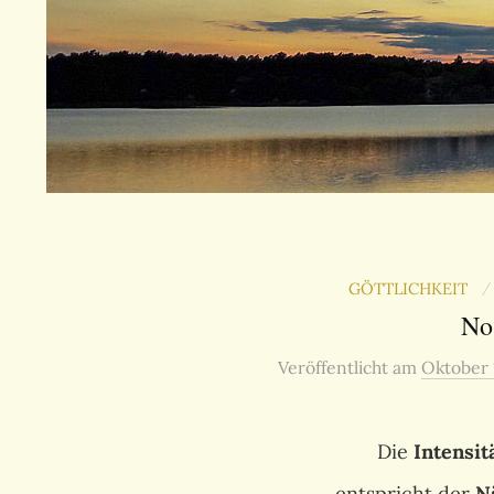
GÖTTLICHKEIT
/
No
Veröffentlicht
am
Oktober 
Die
Intensit
entspricht der
N