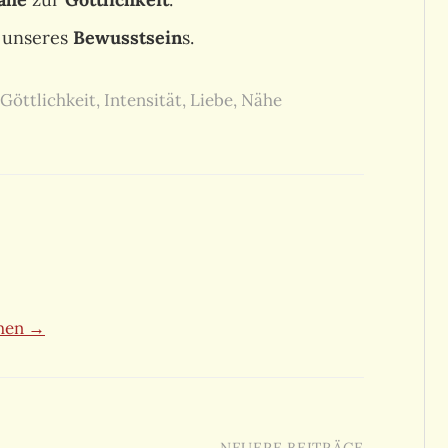
unseres
Bewusstsein
s.
Göttlichkeit
,
Intensität
,
Liebe
,
Nähe
ehen →
NEUERE BEITRÄGE