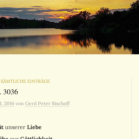
SÄMTLICHE EINTRÄGE
. 3036
1, 2016
von
Gerd Peter Bischoff
ät
unserer
Liebe
ähe
zur
Göttlichkeit
.