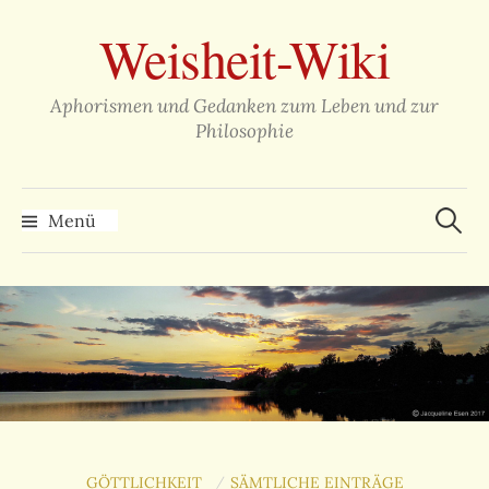
Zum
Weisheit-Wiki
Inhalt
überspringen
Aphorismen und Gedanken zum Leben und zur
Philosophie
Suche
nach:
Menü
GÖTTLICHKEIT
SÄMTLICHE EINTRÄGE
/