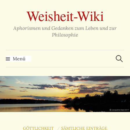
Zum
Weisheit-Wiki
Inhalt
überspringen
Aphorismen und Gedanken zum Leben und zur
Philosophie
Suche
nach:
Menü
GÖTTLICHKEIT
SÄMTLICHE EINTRÄGE
/