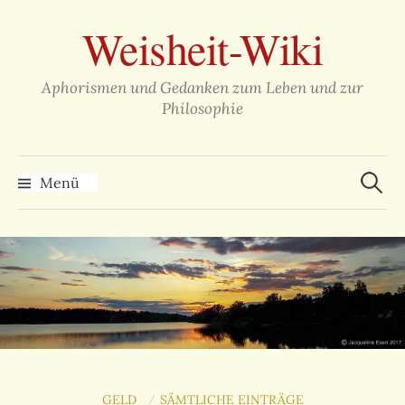
Zum
Weisheit-Wiki
Inhalt
überspringen
Aphorismen und Gedanken zum Leben und zur
Philosophie
Suche
nach:
Menü
GELD
SÄMTLICHE EINTRÄGE
/