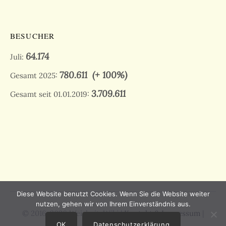
BESUCHER
64.174
Juli:
780.611
(+ 100%)
Gesamt 2025:
3.709.611
Gesamt seit 01.01.2019:
Diese Website benutzt Cookies. Wenn Sie die Website weiter
nutzen, gehen wir von Ihrem Einverständnis aus.
© 2016-2026 Weisheit-Wiki |
Kontakt & Impressum
|
Datenschutz
OK
Datenschutzerklärung