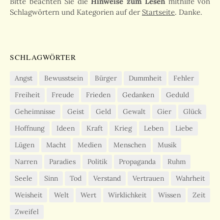
Bitte beachten Sie die
Hinweise zum Lesen
mithilfe von
Schlagwörtern und Kategorien auf der
Startseite
. Danke.
SCHLAGWÖRTER
Angst
Bewusstsein
Bürger
Dummheit
Fehler
Freiheit
Freude
Frieden
Gedanken
Geduld
Geheimnisse
Geist
Geld
Gewalt
Gier
Glück
Hoffnung
Ideen
Kraft
Krieg
Leben
Liebe
Lügen
Macht
Medien
Menschen
Musik
Narren
Paradies
Politik
Propaganda
Ruhm
Seele
Sinn
Tod
Verstand
Vertrauen
Wahrheit
Weisheit
Welt
Wert
Wirklichkeit
Wissen
Zeit
Zweifel